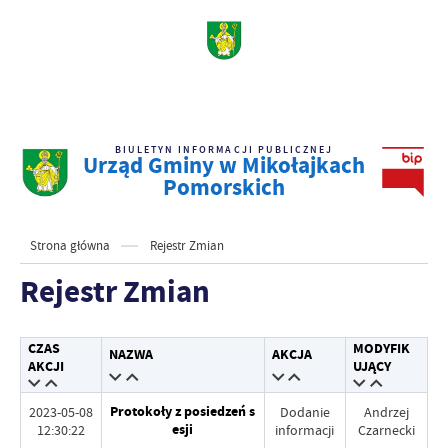
BIULETYN INFORMACJI PUBLICZNEJ
Urząd Gminy w Mikołajkach
Pomorskich
Strona główna
Rejestr Zmian
Rejestr Zmian
CZAS
MODYFIK
NAZWA
AKCJA
AKCJI
UJĄCY
Protokoły z posiedzeń s
2023-05-08
Dodanie
Andrzej
esji
12:30:22
informacji
Czarnecki