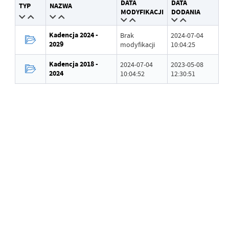
DATA
DATA
TYP
NAZWA
Wytworzył
Andrzej Czarnecki
MODYFIKACJI
DODANIA
Data opublikowania
2023-05-08 12:30:22
Kadencja 2024 -
Brak
2024-07-04
2029
modyfikacji
10:04:25
Opublikował
Andrzej Czarnecki
Kadencja 2018 -
2024-07-04
2023-05-08
Data ostatniej
Brak modyfikacji
2024
10:04:52
12:30:51
aktualizacji
Ostatnio zaktualizował
-