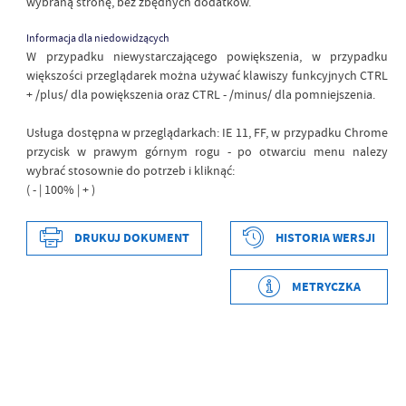
wybraną stronę, bez zbędnych dodatków.
Informacja dla niedowidzących
W przypadku niewystarczającego powiększenia, w przypadku
większości przeglądarek można używać klawiszy funkcyjnych CTRL
+ /plus/ dla powiększenia oraz CTRL - /minus/ dla pomniejszenia.
Usługa dostępna w przeglądarkach: IE 11, FF, w przypadku Chrome
przycisk w prawym górnym rogu - po otwarciu menu nalezy
wybrać stosownie do potrzeb i kliknąć:
( - | 100% | + )
DRUKUJ DOKUMENT
HISTORIA WERSJI
Data wytworzenia
2020-01-21 10:48:47
Wytworzył
Obsługa Techniczna
METRYCZKA
Data opublikowania
2020-01-21 10:48:53
Opublikował
Obsługa Techniczna
Data ostatniej
2020-02-17 14:59:49
aktualizacji