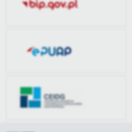
Ostatnio
-
zaktualizował